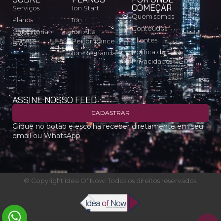
COMEÇAR
Serviços
Ion Start
Quem somos
Planos
Ion +
Conteúdos
Consultoria
Ion Alta
Clientes
Performance
Blog
Política de
Ion Demanda
Privacidade
ASSINE NOSSO FEED
CADASTRAR
Clique no botão e escolha receber diretamente em seu
email ou WhatsApp
© Copyright Idea Of Now. Todos os direitos reservados.