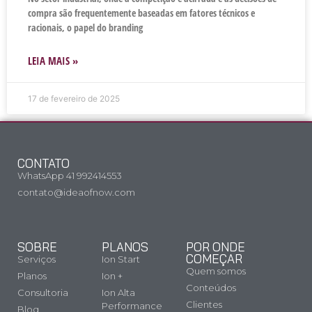
compra são frequentemente baseadas em fatores técnicos e
racionais, o papel do branding
LEIA MAIS »
17 de fevereiro de 2025
CONTATO
WhatsApp 41 992414553
contato@ideaofnow.com
SOBRE
PLANOS
POR ONDE
COMEÇAR
Serviços
Ion Start
Quem somos
Planos
Ion +
Conteúdos
Consultoria
Ion Alta
Clientes
Performance
Blog