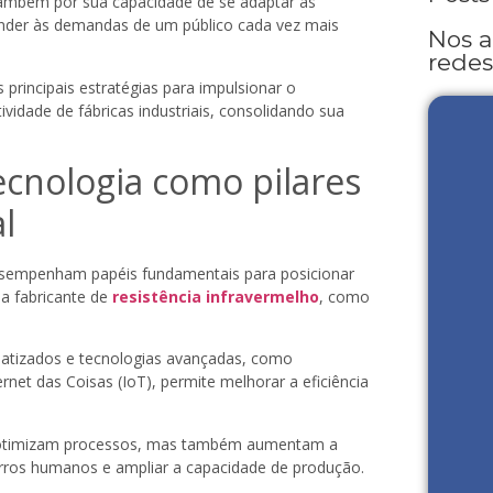
 também por sua capacidade de se adaptar às
der às demandas de um público cada vez mais
Nos 
redes
 principais estratégias para impulsionar o
vidade de fábricas industriais, consolidando sua
ecnologia como pilares
l
esempenham papéis fundamentais para posicionar
ma fabricante de
resistência infravermelho
, como
atizados e tecnologias avançadas, como
Internet das Coisas (IoT), permite melhorar a eficiência
 otimizam processos, mas também aumentam a
erros humanos e ampliar a capacidade de produção.