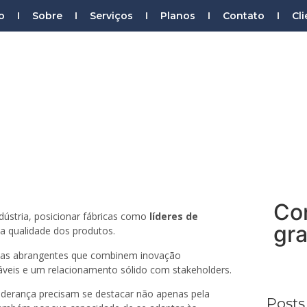
o
Sobre
Serviços
Planos
Contato
Cl
cionar construtoras industriais c
Marketing Digital
>
Con
dústria, posicionar fábricas como
líderes de
gra
a qualidade dos produtos.
gias abrangentes que combinem inovação
táveis e um relacionamento sólido com stakeholders.
derança precisam se destacar não apenas pela
Posts