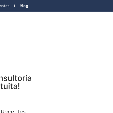
ientes
Blog
omo líderes de mercado
sultoria
tuita!
 Recentes