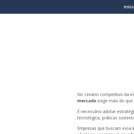
Iníci
Estratégias para posi
No cenário competitivo da in
mercado
exige mais do que 
É necessário adotar estraté
tecnológica, práticas susten
Empresas que buscam essa li