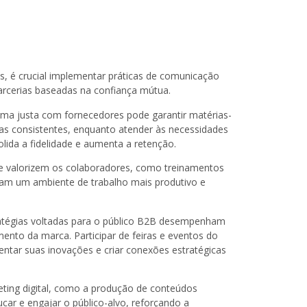
es, é crucial implementar práticas de comunicação
arcerias baseadas na confiança mútua.
rma justa com fornecedores pode garantir matérias-
gas consistentes, enquanto atender às necessidades
olida a fidelidade e aumenta a retenção.
e valorizem os colaboradores, como treinamentos
criam um ambiente de trabalho mais produtivo e
tratégias voltadas para o público B2B desempenham
mento da marca. Participar de feiras e eventos do
sentar suas inovações e criar conexões estratégicas
eting digital, como a produção de conteúdos
ucar e engajar o público-alvo, reforçando a