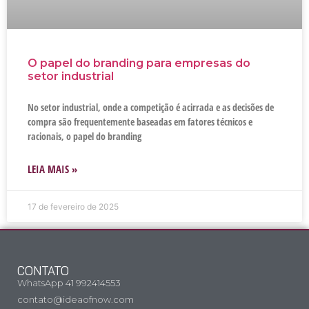
O papel do branding para empresas do
setor industrial
No setor industrial, onde a competição é acirrada e as decisões de
compra são frequentemente baseadas em fatores técnicos e
racionais, o papel do branding
LEIA MAIS »
17 de fevereiro de 2025
CONTATO
WhatsApp 41 992414553
contato@ideaofnow.com