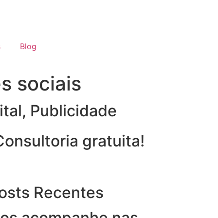
s
Blog
s sociais
tal
,
Publicidade
Consultoria gratuita!
osts Recentes
os acompanhe nas