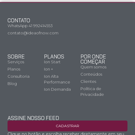
CONTATO
WhatsApp 41 992414553
contato@ideaofnow.com
SOBRE
PLANOS
POR ONDE
COMEÇAR
Serviços
Ion Start
Quem somos
Planos
Ion +
Conteúdos
Consultoria
Ion Alta
Clientes
Performance
Blog
Política de
Ion Demanda
Privacidade
ASSINE NOSSO FEED
CADASTRAR
Clique no botão e escolha receber diretamente em seu