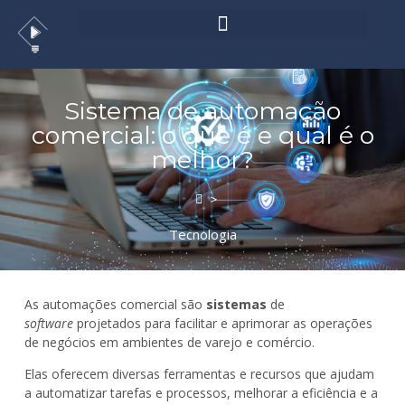
Sistema de automação
comercial: o que é e qual é o
melhor?
>
Tecnologia
As automações comercial são
sistemas
de
software
projetados para facilitar e aprimorar as operações
de negócios em ambientes de varejo e comércio.
Elas oferecem diversas ferramentas e recursos que ajudam
a automatizar tarefas e processos, melhorar a eficiência e a