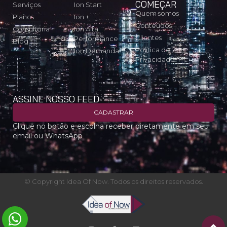
COMEÇAR
Serviços
Ion Start
Quem somos
Planos
Ion +
Conteúdos
Consultoria
Ion Alta
Clientes
Performance
Blog
Política de
Ion Demanda
Privacidade
ASSINE NOSSO FEED
CADASTRAR
Clique no botão e escolha receber diretamente em seu
email ou WhatsApp
© Copyright Idea Of Now. Todos os direitos reservados.