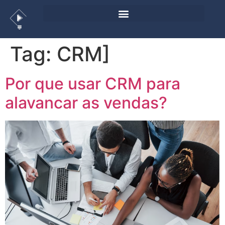
Tag:
CRM]
Por que usar CRM para
alavancar as vendas?