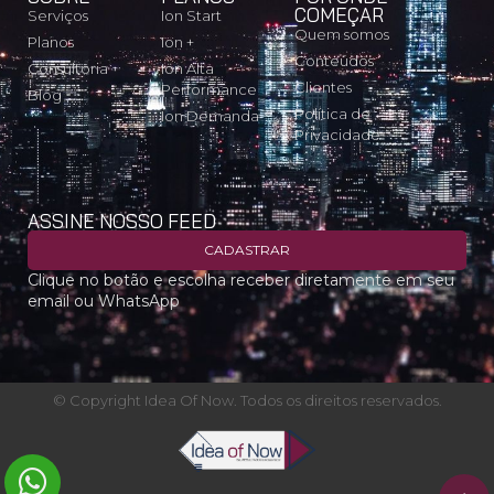
COMEÇAR
Serviços
Ion Start
Quem somos
Planos
Ion +
Conteúdos
Consultoria
Ion Alta
Clientes
Performance
Blog
Política de
Ion Demanda
Privacidade
ASSINE NOSSO FEED
CADASTRAR
Clique no botão e escolha receber diretamente em seu
email ou WhatsApp
© Copyright Idea Of Now. Todos os direitos reservados.