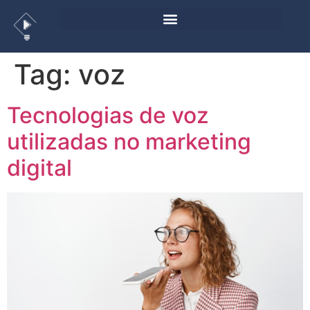
Tag:
voz
Tecnologias de voz
utilizadas no marketing
digital