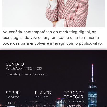
No cenário contemporâneo do marketing digital, as
tecnologias de voz emergiram como uma ferramenta
poderosa para envolver e interagir com o público-alvo.
CONTATO
WhatsApp 41 992414553
contato@ideaofnow.com
SOBRE
PLANOS
POR ONDE
COMEÇAR
Serviços
Ion Start
Quem somos
Planos
Ion +
Conteúdos