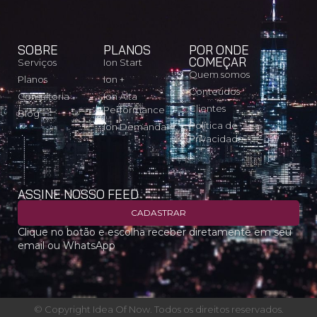
SOBRE
PLANOS
POR ONDE
COMEÇAR
Serviços
Ion Start
Quem somos
Planos
Ion +
Conteúdos
Consultoria
Ion Alta
Clientes
Performance
Blog
Política de
Ion Demanda
Privacidade
ASSINE NOSSO FEED
CADASTRAR
Clique no botão e escolha receber diretamente em seu
email ou WhatsApp
© Copyright Idea Of Now. Todos os direitos reservados.