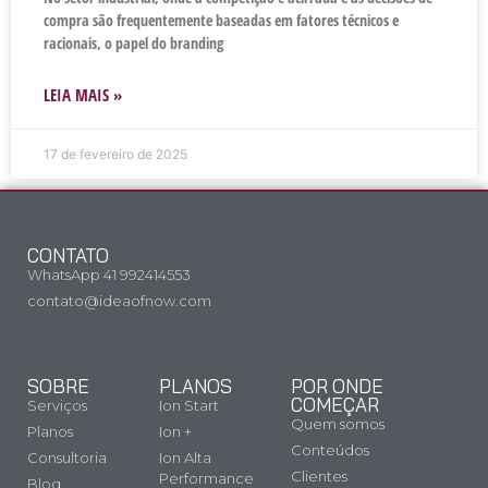
compra são frequentemente baseadas em fatores técnicos e
racionais, o papel do branding
LEIA MAIS »
17 de fevereiro de 2025
CONTATO
WhatsApp 41 992414553
contato@ideaofnow.com
SOBRE
PLANOS
POR ONDE
COMEÇAR
Serviços
Ion Start
Quem somos
Planos
Ion +
Conteúdos
Consultoria
Ion Alta
Clientes
Performance
Blog