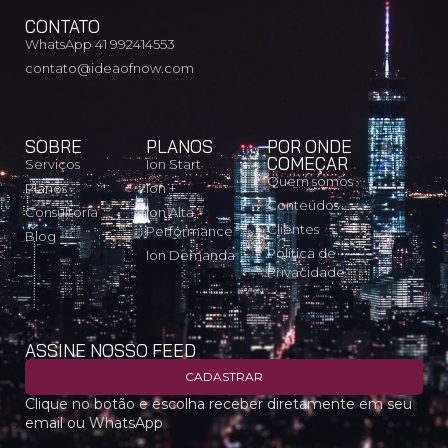
CONTATO
WhatsApp 41 992414553
contato@ideaofnow.com
SOBRE
PLANOS
POR ONDE
COMEÇAR
Serviços
Ion Start
Quem somos
Planos
Ion +
Conteúdos
Consultoria
Ion Alta
Clientes
Performance
Blog
Política de
Ion Demanda
Privacidade
ASSINE NOSSO FEED
CADASTRAR
Clique no botão e escolha receber diretamente em seu
email ou WhatsApp