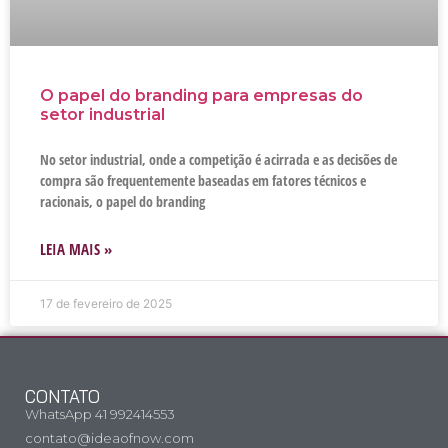
O papel do branding para empresas do
setor industrial
No setor industrial, onde a competição é acirrada e as decisões de
compra são frequentemente baseadas em fatores técnicos e
racionais, o papel do branding
LEIA MAIS »
17 de fevereiro de 2025
CONTATO
WhatsApp 41 992414553
contato@ideaofnow.com