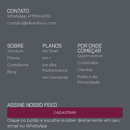
CONTATO
WhatsApp 41 992414553
contato@ideaofnow.com
SOBRE
PLANOS
POR ONDE
COMEÇAR
Serviços
Ion Start
Quem somos
Planos
Ion +
Conteúdos
Consultoria
Ion Alta
Clientes
Performance
Blog
Política de
Ion Demanda
Privacidade
ASSINE NOSSO FEED
CADASTRAR
Clique no botão e escolha receber diretamente em seu
email ou WhatsApp