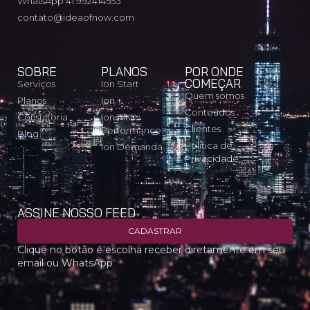
WhatsApp 41 992414553
contato@ideaofnow.com
SOBRE
PLANOS
POR ONDE
COMEÇAR
Serviços
Ion Start
Quem somos
Planos
Ion +
Conteúdos
Consultoria
Ion Alta
Clientes
Performance
Blog
Política de
Ion Demanda
Privacidade
ASSINE NOSSO FEED
CADASTRAR
Clique no botão e escolha receber diretamente em seu
email ou WhatsApp