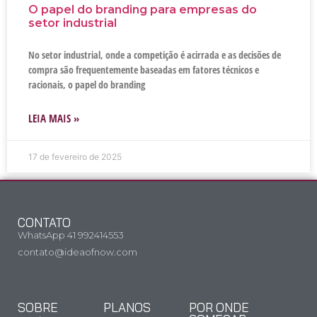
O papel do branding para empresas do
setor industrial
No setor industrial, onde a competição é acirrada e as decisões de
compra são frequentemente baseadas em fatores técnicos e
racionais, o papel do branding
LEIA MAIS »
17 de fevereiro de 2025
CONTATO
WhatsApp 41 992414553
contato@ideaofnow.com
SOBRE
PLANOS
POR ONDE