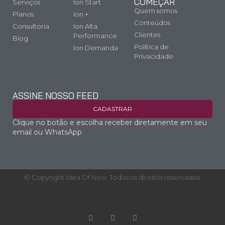
COMEÇAR
Serviços
Ion Start
Quem somos
Planos
Ion +
Conteúdos
Consultoria
Ion Alta
Clientes
Performance
Blog
Política de
Ion Demanda
Privacidade
ASSINE NOSSO FEED
CADASTRAR
Clique no botão e escolha receber diretamente em seu
email ou WhatsApp
© Copyright Idea Of Now. Todos os direitos reservados.