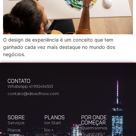
O design de experiência é um conceito que tem
ganhado cada vez mais destaque no mundo dos
negócios.
CONTATO
WhatsApp 41 992414553
contato@ideaofnow.com
SOBRE
PLANOS
POR ONDE
COMEÇAR
Serviços
Ion Start
Quem somos
Planos
Ion +
Conteúdos