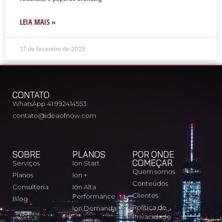
LEIA MAIS »
17 de fevereiro de 2025
CONTATO
WhatsApp 41 992414553
contato@ideaofnow.com
SOBRE
PLANOS
POR ONDE
COMEÇAR
Serviços
Ion Start
Quem somos
Planos
Ion +
Conteúdos
Consultoria
Ion Alta
Clientes
Performance
Blog
Política de
Ion Demanda
Privacidade